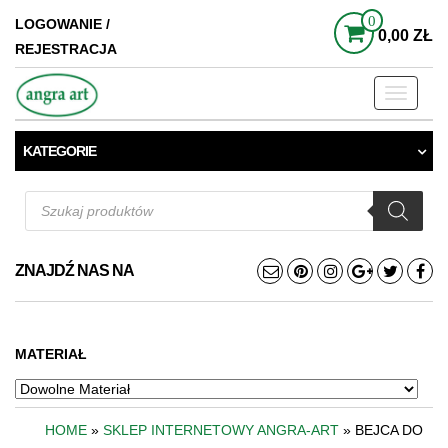
0
LOGOWANIE /
0,00 ZŁ
REJESTRACJA
Toggle
navigati
KATEGORIE
Wyszukiwarka
produktów
ZNAJDŹ NAS NA
MATERIAŁ
HOME
»
SKLEP INTERNETOWY ANGRA-ART
» BEJCA DO