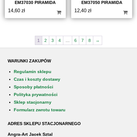
EM37030 PIRAMIDA
EM37050 PIRAMIDA
14,60
zł
12,40
zł
1
2
3
4
…
6
7
8
→
WARUNKI ZAKUPÓW
Regulamin sklepu
Czas i koszty dostawy
Sposoby płatności
Polityka prywatności
Sklep stacjonarny
Formularz zwrotu towaru
ADRES SKLEPU STACJONARNEGO
Angra-Art Jacek Sztal