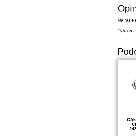
Opin
Na razie 
Tylko zal
Pod
GAŁ
C
24