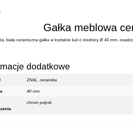
s
Gałka meblowa ce
a, biała ceramiczna gałka w kształcie kuli o średnicy Ø 40 mm, osadz
rmacje dodatkowe
ł
ZNAL, ceramika
ca
40 mm
chrom połysk
zenia