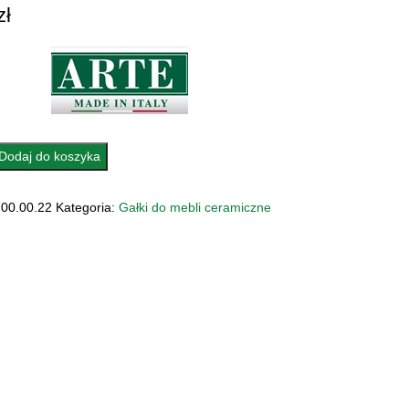
zł
Dodaj do koszyka
A
00.00.22
Kategoria:
Gałki do mebli ceramiczne
ZNA
.22