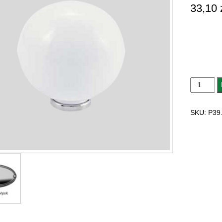
33,10
ilość
GAŁKA
MEBLOW
SKU:
P39.
CERAMIC
P39.00.00