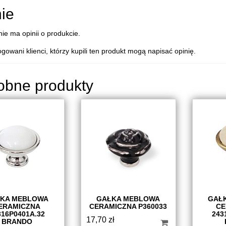
ie
nie ma opinii o produkcie.
ogowani klienci, którzy kupili ten produkt mogą napisać opinię.
obne produkty
KA MEBLOWA
GAŁKA MEBLOWA
GAŁ
ERAMICZNA
CERAMICZNA P360033
CE
316P0401A.32
243
17,70
zł
BRANDO