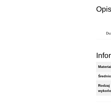
Opi
Duż
Info
Materia
Średni
Rodzaj
wykońc