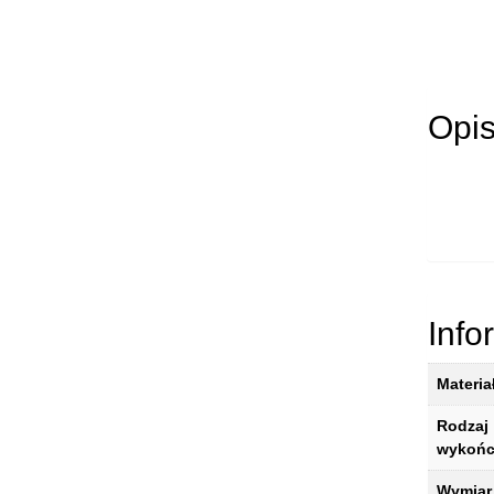
Opi
Info
Materia
Rodzaj
wykońc
Wymiar