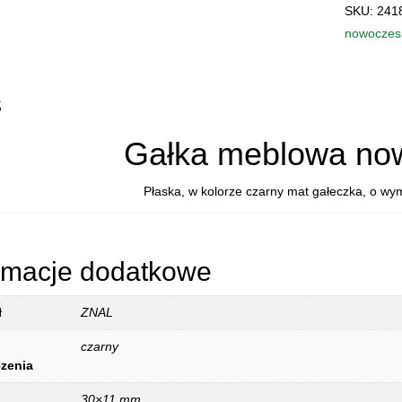
MEBLOW
SKU:
241
24189Z0
nowoczes
CALIPSO
s
Gałka meblowa no
Płaska, w kolorze czarny mat gałeczka, o wy
rmacje dodatkowe
ł
ZNAL
czarny
zenia
30×11 mm