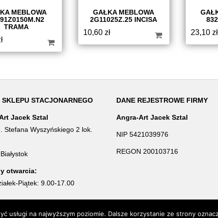
KA MEBLOWA
GAŁKA MEBLOWA
GAŁ
191Z0150M.N2
2G11025Z.25 INCISA
832
TRAMA
10,60
zł
23,10
zł
ł
 SKLEPU STACJONARNEGO
DANE REJESTROWE FIRMY
Art Jacek Sztal
Angra-Art Jacek Sztal
d. Stefana Wyszyńskiego 2 lok.
NIP 5421039976
REGON 200103716
Białystok
y otwarcia:
iałek-Piątek: 9.00-17.00
UCHWYTY DO MEBLI - WSZYSTKIE W JEDNYM MIEJSCU
zyć usługi na najwyższym poziomie. Dalsze korzystanie ze strony oznacz