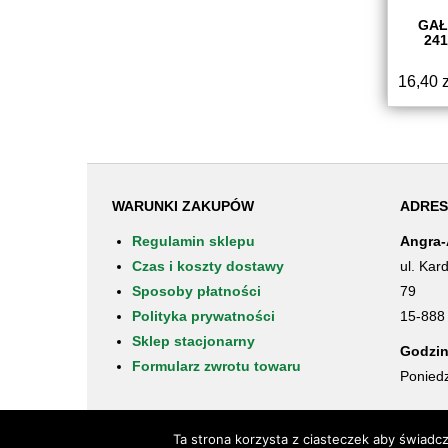
GAŁ
24
16,40
z
WARUNKI ZAKUPÓW
ADRES
Regulamin sklepu
Angra-
Czas i koszty dostawy
ul. Kar
Sposoby płatności
79
Polityka prywatności
15-888 
Sklep stacjonarny
Godzin
Formularz zwrotu towaru
Poniedz
Ta strona korzysta z ciasteczek aby świadc