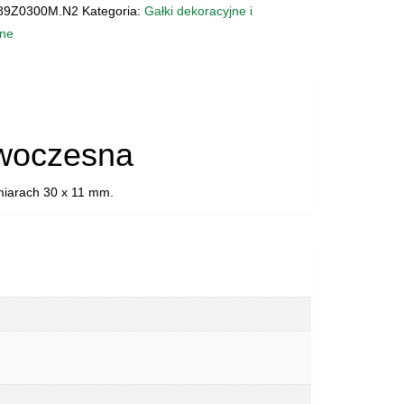
A
89Z0300M.N2
Kategoria:
Gałki dekoracyjne i
300M.N2
ne
woczesna
miarach 30 x 11 mm.