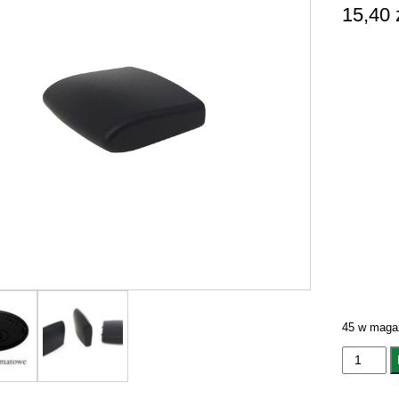
15,40
45 w maga
ilość
GAŁKA