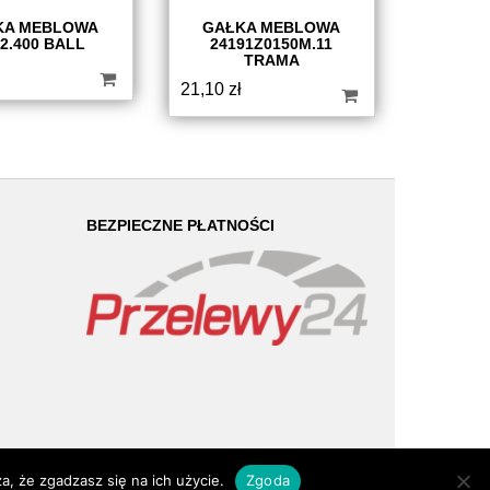
KA MEBLOWA
GAŁKA MEBLOWA
2.400 BALL
24191Z0150M.11
TRAMA
21,10
zł
BEZPIECZNE PŁATNOŚCI
a, że zgadzasz się na ich użycie.
Zgoda