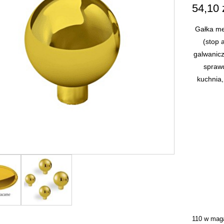
54,10
Gałka me
(stop 
galwanicz
spraw
kuchnia,
110 w mag