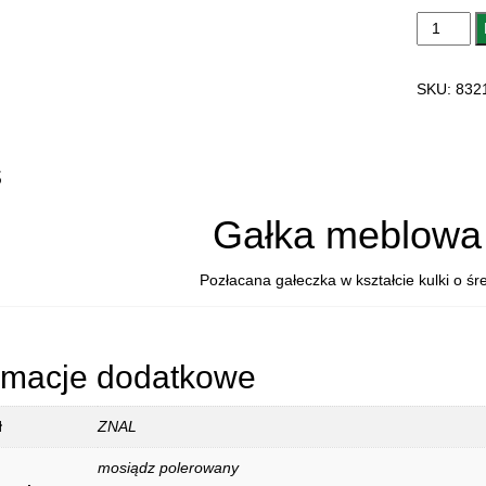
ilość
GAŁKA
MEBLOW
SKU:
832
8321.100
BALL
s
Gałka meblowa 
Pozłacana gałeczka w kształcie kulki o ś
rmacje dodatkowe
ł
ZNAL
mosiądz polerowany