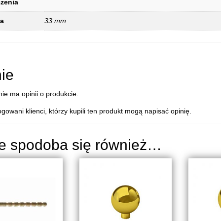
zenia
ca
33 mm
ie
nie ma opinii o produkcie.
ogowani klienci, którzy kupili ten produkt mogą napisać opinię.
e spodoba się również…