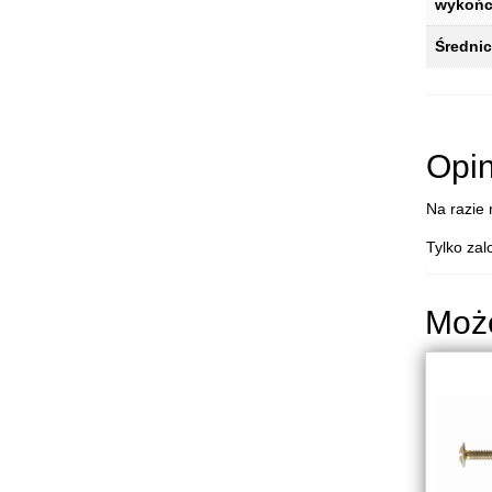
wykońc
Średni
Opin
Na razie 
Tylko zal
Moż