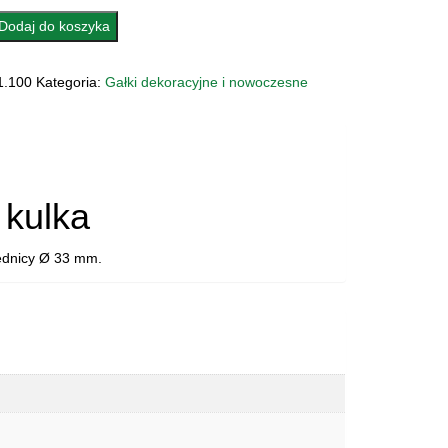
Dodaj do koszyka
A
1.100
Kategoria:
Gałki dekoracyjne i nowoczesne
kulka
rednicy Ø 33 mm.