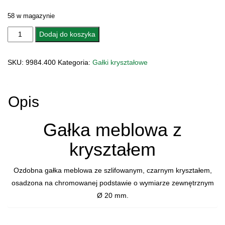
58 w magazynie
ilość
Dodaj do koszyka
GAŁKA
MEBLOWA
SKU:
9984.400
Kategoria:
Gałki kryształowe
KRYSZTAŁOWA
2900041CR
FULGOR
Opis
Gałka meblowa z
kryształem
Ozdobna gałka meblowa ze szlifowanym, czarnym kryształem,
osadzona na chromowanej podstawie o wymiarze zewnętrznym
Ø 20 mm.