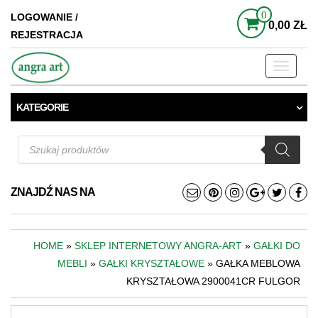
0
LOGOWANIE /
0,00 ZŁ
REJESTRACJA
Toggle
navigati
KATEGORIE
Wyszukiwarka
produktów
ZNAJDŹ NAS NA
HOME
»
SKLEP INTERNETOWY ANGRA-ART
»
GAŁKI DO
MEBLI
»
GAŁKI KRYSZTAŁOWE
» GAŁKA MEBLOWA
KRYSZTAŁOWA 2900041CR FULGOR