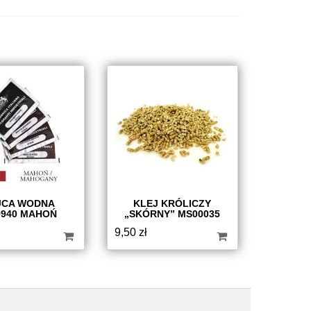
JCA WODNA
KLEJ KRÓLICZY
940 MAHOŃ
„SKÓRNY” MS00035
9,50
zł