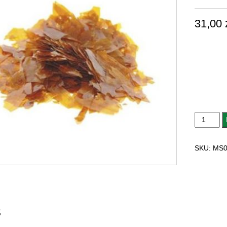
31,00
ilość
SZELAK
INDYJSKI
SKU:
MS0
NATURA
LEMON
Z
WOSKIE
MS00003
s
100