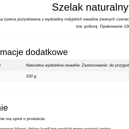
G
Szelak naturaln
na żywica pozyskiwana z wydzieliny indyjskich owadów zwanych czerwc
tzw. politurę. Opakowanie 10
rmacje dodatkowe
ł
Naturalna wydzielina owadów. Zastosowanie: do przygoto
100 g
ie
nie ma opinii o produkcie.
ogowani klienci, którzy kupili ten produkt mogą napisać opinię.