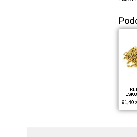
Pod
KL
„SKÓ
91,40
z