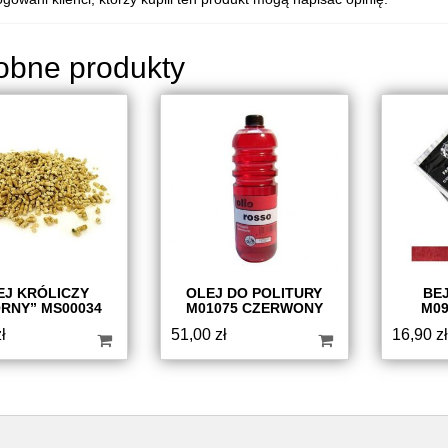
obne produkty
EJ KRÓLICZY
OLEJ DO POLITURY
BE
RNY” MS00034
M01075 CZERWONY
M09
ł
51,00
zł
16,90
zł