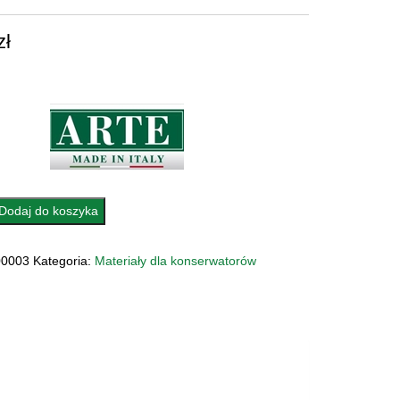
zł
Dodaj do koszyka
0003
Kategoria:
Materiały dla konserwatorów
LNY
M