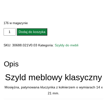
176 w magazynie
ilość
Dodaj do koszyka
SZYLD
MEBLOWY
SKU:
30688.021V0.03
Kategoria:
Szyldy do mebli
30688.021V0.03
Opis
Szyld meblowy klasyczny
Mosiężna, patynowana kluczynka z kołnierzem o wymiarach 14 x
21 mm.