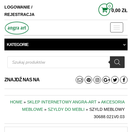
0
LOGOWANIE /
0,00 ZŁ
REJESTRACJA
Toggle
navigati
KATEGORIE
Wyszukiwarka
produktów
ZNAJDŹ NAS NA
HOME
»
SKLEP INTERNETOWY ANGRA-ART
»
AKCESORIA
MEBLOWE
»
SZYLDY DO MEBLI
» SZYLD MEBLOWY
30688.021V0.03