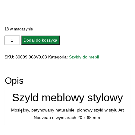
18 w magazynie
ilość
Dodaj do koszyka
SZYLD
MEBLOWY
SKU:
30699.068V0.03
Kategoria:
Szyldy do mebli
30699.068V0.03
Opis
Szyld meblowy stylowy
Mosiężny, patynowany naturalnie, pionowy szyld w stylu Art
Nouveau o wymiarach 20 x 68 mm.