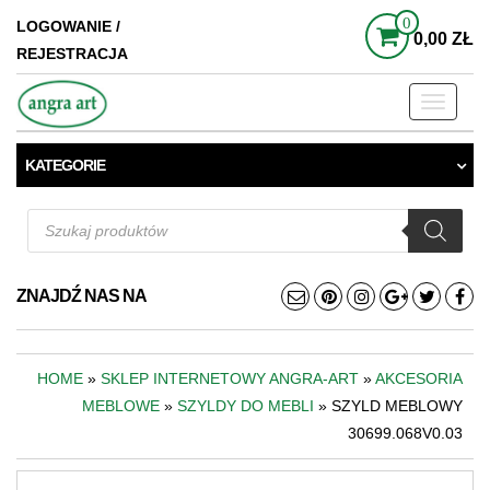
0
LOGOWANIE /
0,00 ZŁ
REJESTRACJA
Toggle
navigati
KATEGORIE
Wyszukiwarka
produktów
ZNAJDŹ NAS NA
HOME
»
SKLEP INTERNETOWY ANGRA-ART
»
AKCESORIA
MEBLOWE
»
SZYLDY DO MEBLI
» SZYLD MEBLOWY
30699.068V0.03