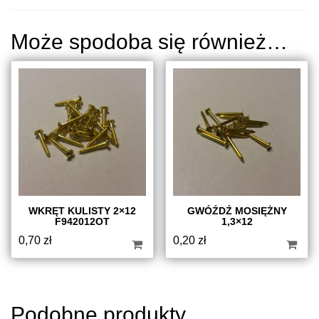
Może spodoba się również…
WKRĘT KULISTY 2×12
GWÓŹDŹ MOSIĘŻNY
F942012OT
1,3×12
0,70
zł
0,20
zł
Podobne produkty