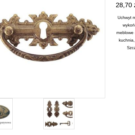
28,70
Uchwyt m
wykoń
meblowe 
kuchnia,
Szc