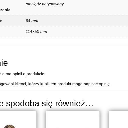
mosiądz patynowany
zenia
w
64 mm
114×50 mm
ie
nie ma opinii o produkcie.
ogowani klienci, którzy kupili ten produkt mogą napisać opinię.
e spodoba się również…