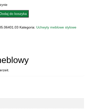
zynie
Dodaj do koszyka
Y
05.06401.03
Kategoria:
Uchwyty meblowe stylowe
401.03
O
meblowy
rzeit.