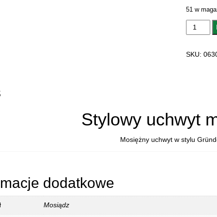
51 w maga
ilość
UCHWYT
MEBLOW
SKU:
063
06305.06
ALEATIC
s
Stylowy uchwyt 
Mosiężny uchwyt w stylu Gründe
rmacje dodatkowe
ł
Mosiądz