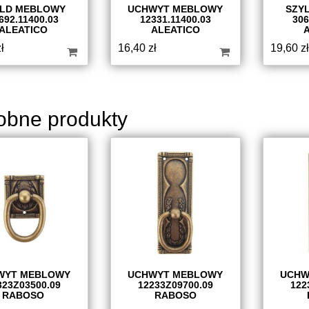
YLD MEBLOWY
UCHWYT MEBLOWY
SZY
692.11400.03
12331.11400.03
306
ALEATICO
ALEATICO
ł
16,40
zł
19,60
zł
obne produkty
WYT MEBLOWY
UCHWYT MEBLOWY
UCHW
323Z03500.09
12233Z09700.09
122
RABOSO
RABOSO