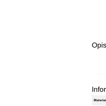
Opi
Info
Materia