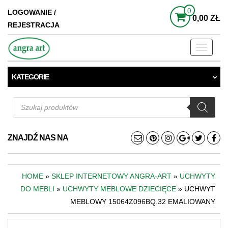
0
LOGOWANIE /
0,00 ZŁ
REJESTRACJA
Toggle
navigati
KATEGORIE
Wyszukiwarka
produktów
ZNAJDŹ NAS NA
HOME
»
SKLEP INTERNETOWY ANGRA-ART
»
UCHWYTY
DO MEBLI
»
UCHWYTY MEBLOWE DZIECIĘCE
» UCHWYT
MEBLOWY 15064Z096BQ.32 EMALIOWANY