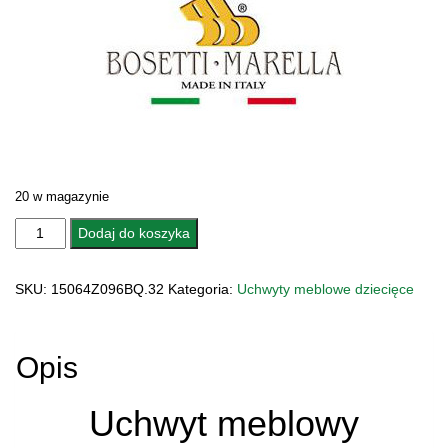
20 w magazynie
ilość
Dodaj do koszyka
UCHWYT
MEBLOWY
SKU:
15064Z096BQ.32
Kategoria:
Uchwyty meblowe dziecięce
15064z096BQ.32
EMALIOWANY
Opis
Uchwyt meblowy