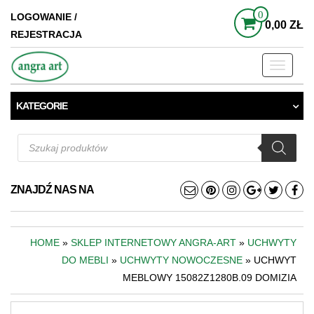
0
LOGOWANIE /
0,00 ZŁ
REJESTRACJA
Toggle
navigati
KATEGORIE
Wyszukiwarka
produktów
ZNAJDŹ NAS NA
HOME
»
SKLEP INTERNETOWY ANGRA-ART
»
UCHWYTY
DO MEBLI
»
UCHWYTY NOWOCZESNE
» UCHWYT
MEBLOWY 15082Z1280B.09 DOMIZIA