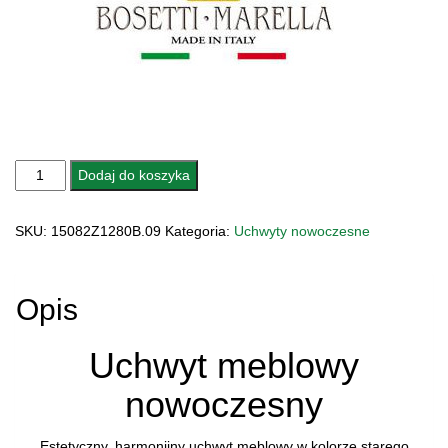
ilość
Dodaj do koszyka
UCHWYT
MEBLOWY
SKU:
15082Z1280B.09
Kategoria:
Uchwyty nowoczesne
15082z1280B.09
DOMIZIA
Opis
Uchwyt meblowy
nowoczesny
Estetyczny, harmonijny uchwyt meblowy w kolorze starego