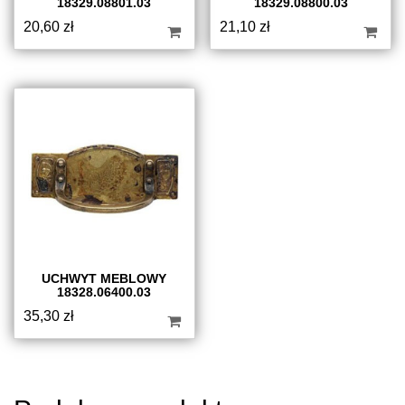
18329.08801.03
18329.08800.03
20,60
zł
21,10
zł
UCHWYT MEBLOWY
18328.06400.03
35,30
zł