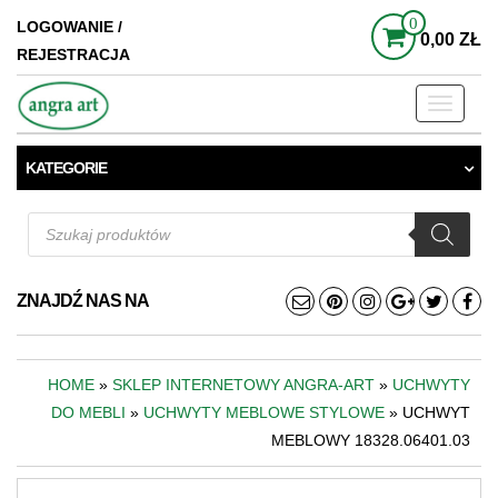
0
LOGOWANIE /
0,00 ZŁ
REJESTRACJA
Toggle
navigati
KATEGORIE
Wyszukiwarka
produktów
ZNAJDŹ NAS NA
HOME
»
SKLEP INTERNETOWY ANGRA-ART
»
UCHWYTY
DO MEBLI
»
UCHWYTY MEBLOWE STYLOWE
» UCHWYT
MEBLOWY 18328.06401.03