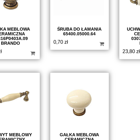
KA MEBLOWA
ŚRUBA DO ŁAMANIA
UCHW
ERAMICZNA
65400.05000.64
CE
316P0403A.09
030
0,70
zł
BRANDO
ł
23,80
zł
WYT MEBLOWY
GAŁKA MEBLOWA
ERAMICZNY
CERAMICZNA