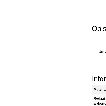
Opi
Uchw
Info
Materia
Rodzaj
wykońc