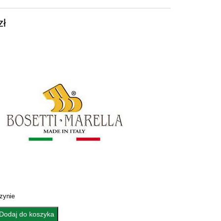
zł
zynie
Dodaj do koszyka