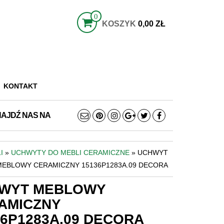
0
KOSZYK
0,00 ZŁ
KONTAKT
NAJDŹ NAS NA
I
»
UCHWYTY DO MEBLI CERAMICZNE
» UCHWYT
MEBLOWY CERAMICZNY 15136P1283A.09 DECORA
WYT MEBLOWY
AMICZNY
36P1283A.09 DECORA