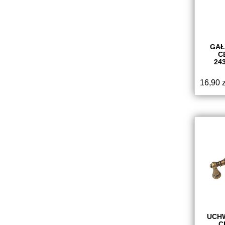
GAŁ
C
24
16,90
z
UCH
C