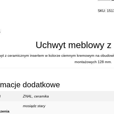
UCHWYT
MEBLOW
SKU:
151
CERAMIC
15136P12
DECORA
s
Uchwyt meblowy z
yt z ceramicznym insertem w kolorze ciemnym kremowym na obudowie 
montażowych 128 mm.
rmacje dodatkowe
ł
ZNAL, ceramika
mosiądz stary
zenia