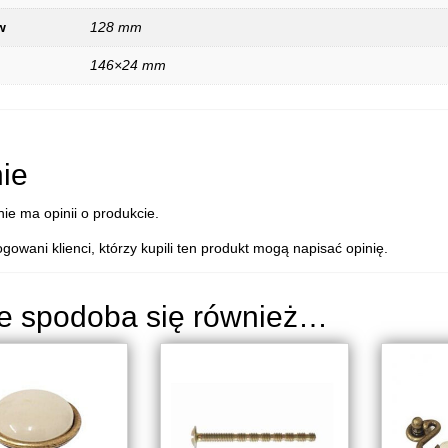
w
128 mm
146×24 mm
ie
nie ma opinii o produkcie.
ogowani klienci, którzy kupili ten produkt mogą napisać opinię.
e spodoba się również…