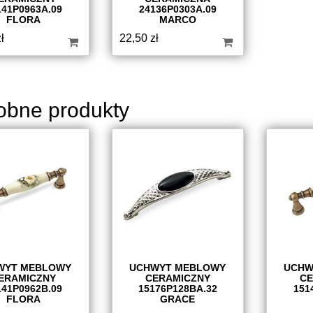
141P0963A.09
24136P0303A.09
FLORA
MARCO
ł
22,50
zł
obne produkty
WYT MEBLOWY
UCHWYT MEBLOWY
UCHW
ERAMICZNY
CERAMICZNY
CE
141P0962B.09
15176P128BA.32
151
FLORA
GRACE