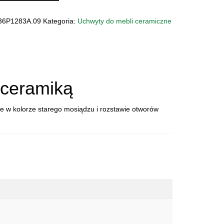
Y
36P1283A.09
Kategoria:
Uchwyty do mebli ceramiczne
ZNY
83A.09
 ceramiką
w kolorze starego mosiądzu i rozstawie otworów