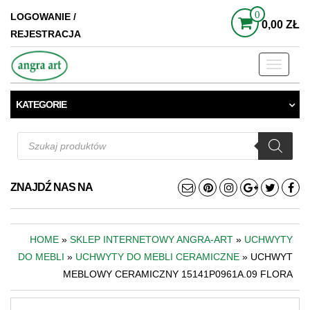
0
LOGOWANIE /
0,00 ZŁ
REJESTRACJA
Toggle
navigati
KATEGORIE
Wyszukiwarka
produktów
ZNAJDŹ NAS NA
HOME
»
SKLEP INTERNETOWY ANGRA-ART
»
UCHWYTY
DO MEBLI
»
UCHWYTY DO MEBLI CERAMICZNE
» UCHWYT
MEBLOWY CERAMICZNY 15141P0961A.09 FLORA