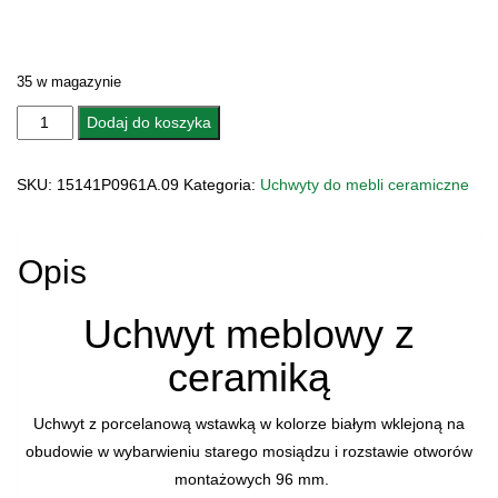
35 w magazynie
ilość
Dodaj do koszyka
UCHWYT
MEBLOWY
SKU:
15141P0961A.09
Kategoria:
Uchwyty do mebli ceramiczne
CERAMICZNY
15141P0961A.09
FLORA
Opis
Uchwyt meblowy z
ceramiką
Uchwyt z porcelanową wstawką w kolorze białym wklejoną na
obudowie w wybarwieniu starego mosiądzu i rozstawie otworów
montażowych 96 mm.