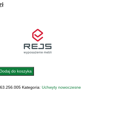
zł
Dodaj do koszyka
Y
63.256.005
Kategoria:
Uchwyty nowoczesne
6.005
OWY