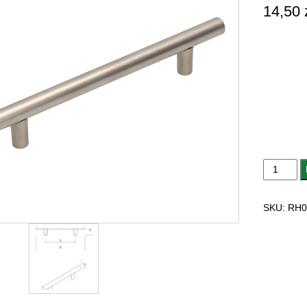
14,50
ilość
UCHWYT
MEBLOW
SKU:
RH0
RH063.25
RELING