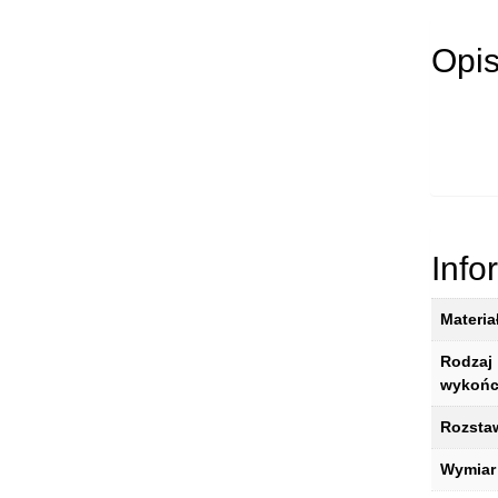
Opi
Info
Materia
Rodzaj
wykońc
Rozsta
Wymiar