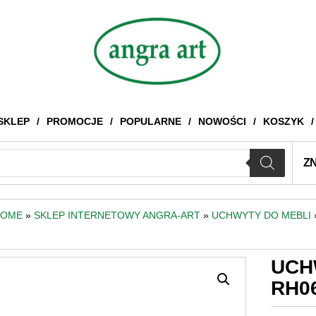
SKLEP
PROMOCJE
POPULARNE
NOWOŚCI
KOSZYK
Z
HOME
»
SKLEP INTERNETOWY ANGRA-ART
»
UCHWYTY DO MEBLI
UCH
RH0