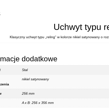
s
Uchwyt typu r
Klasyczny uchwyt typu „reling” w kolorze nikiel satynowany o 
rmacje dodatkowe
ł
Stal
nikiel satynowany
zenia
w
256 mm
A x B: 256 x 356 mm