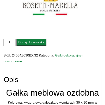
ilość
Dodaj do koszyka
GAŁKA
MEBLOWA
SKU:
24064Z030BX.32
Kategoria:
Gałki dekoracyjne i
24064z030BX.32
nowoczesne
EMALIOWANA
Opis
Gałka meblowa ozdobna
Kolorowa, kwadratowa gałeczka o wymiarach 30 x 30 mm w