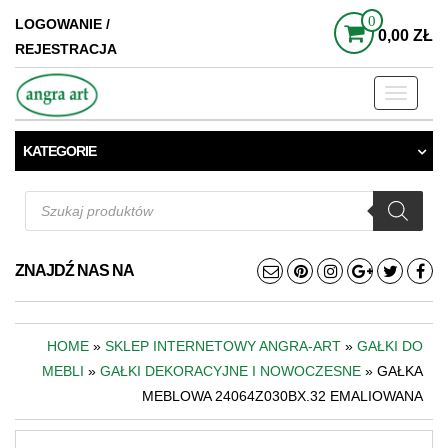
0
LOGOWANIE /
0,00 ZŁ
REJESTRACJA
Toggle
navigati
KATEGORIE
Wyszukiwarka
produktów
ZNAJDŹ NAS NA
HOME
»
SKLEP INTERNETOWY ANGRA-ART
»
GAŁKI DO
MEBLI
»
GAŁKI DEKORACYJNE I NOWOCZESNE
» GAŁKA
MEBLOWA 24064Z030BX.32 EMALIOWANA