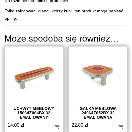
Na razie nie ma opinii o produkcie.
Tylko zalogowani klienci, którzy kupili ten produkt mogą napisać
opinię.
Może spodoba się również…
UCHWYT MEBLOWY
GAŁKA MEBLOWA
15064Z064BX.32
24064Z052BX.32
EMALIOWANY
EMALIOWANA
14,00
zł
22,80
zł