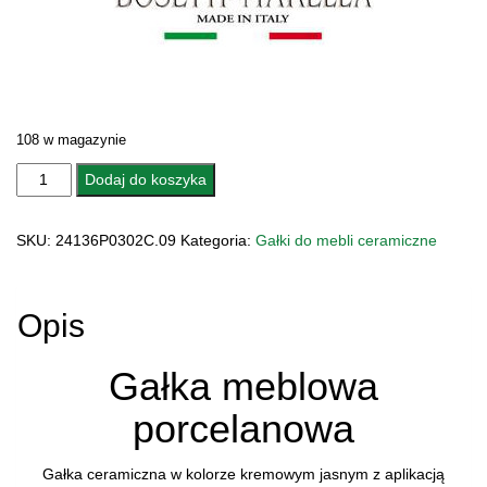
108 w magazynie
ilość
Dodaj do koszyka
GAŁKA
MEBLOWA
SKU:
24136P0302C.09
Kategoria:
Gałki do mebli ceramiczne
CERAMICZNA
24136P0302C.09
MARCO
Opis
Gałka meblowa
porcelanowa
Gałka ceramiczna w kolorze kremowym jasnym z aplikacją