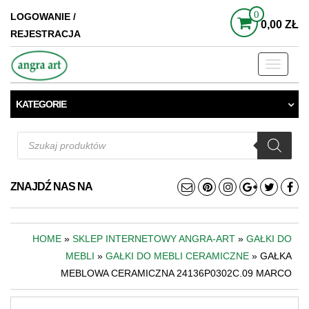
0
LOGOWANIE /
0,00 ZŁ
REJESTRACJA
Toggle
navigati
KATEGORIE
Wyszukiwarka
produktów
ZNAJDŹ NAS NA
HOME
»
SKLEP INTERNETOWY ANGRA-ART
»
GAŁKI DO
MEBLI
»
GAŁKI DO MEBLI CERAMICZNE
» GAŁKA
MEBLOWA CERAMICZNA 24136P0302C.09 MARCO