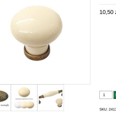
10,50
ilość
GAŁKA
MEBLOW
SKU:
241
CERAMIC