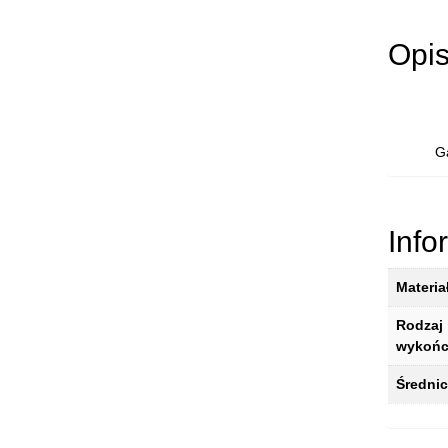
Opi
G
Info
Materia
Rodzaj
wykońc
Średni