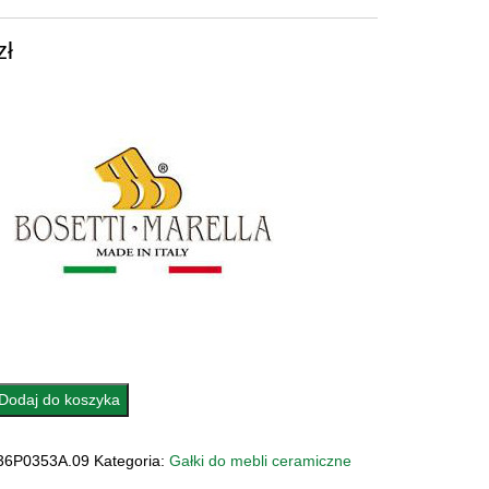
zł
Dodaj do koszyka
A
36P0353A.09
Kategoria:
Gałki do mebli ceramiczne
ZNA