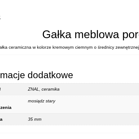
24136P03
MARCO
s
Gałka meblowa po
ałka ceramiczna w kolorze kremowym ciemnym o średnicy zewnętrznej
rmacje dodatkowe
ł
ZNAL, ceramika
mosiądz stary
zenia
ca
35 mm