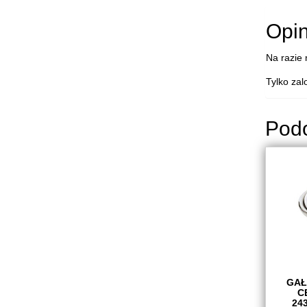
Opin
Na razie 
Tylko zal
Pod
GAŁ
C
24