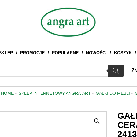
SKLEP
PROMOCJE
POPULARNE
NOWOŚCI
KOSZYK
Z
HOME
»
SKLEP INTERNETOWY ANGRA-ART
»
GAŁKI DO MEBLI
»
GAŁ
CER
241