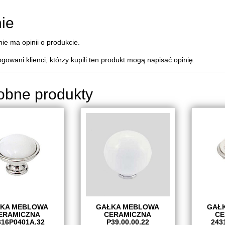
ie
nie ma opinii o produkcie.
ogowani klienci, którzy kupili ten produkt mogą napisać opinię.
obne produkty
KA MEBLOWA
GAŁKA MEBLOWA
GAŁ
ERAMICZNA
CERAMICZNA
CE
316P0401A.32
P39.00.00.22
243