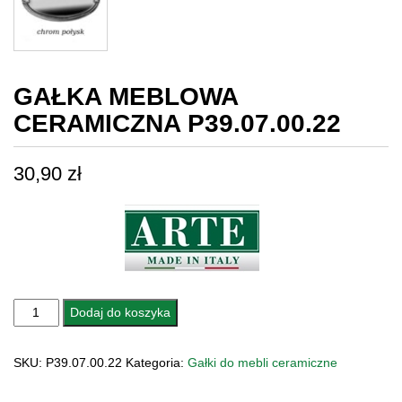
GAŁKA MEBLOWA
CERAMICZNA P39.07.00.22
30,90
zł
ilość
Dodaj do koszyka
GAŁKA
MEBLOWA
SKU:
P39.07.00.22
Kategoria:
Gałki do mebli ceramiczne
CERAMICZNA
p39.07.00.22