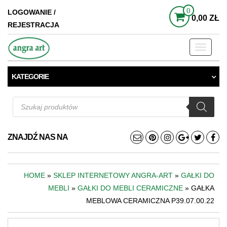
0
LOGOWANIE /
0,00 ZŁ
REJESTRACJA
Toggle
navigati
KATEGORIE
Wyszukiwarka
produktów
ZNAJDŹ NAS NA
HOME
»
SKLEP INTERNETOWY ANGRA-ART
»
GAŁKI DO
MEBLI
»
GAŁKI DO MEBLI CERAMICZNE
» GAŁKA
MEBLOWA CERAMICZNA P39.07.00.22