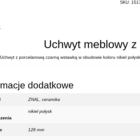
SKU:
151
CERAMIC
15176p12
GRACE
s
Uchwyt meblowy z
Uchwyt z porcelanową czarną wstawką w obudowie koloru nikiel poły
rmacje dodatkowe
ł
ZNAL, ceramika
nikiel połysk
zenia
w
128 mm