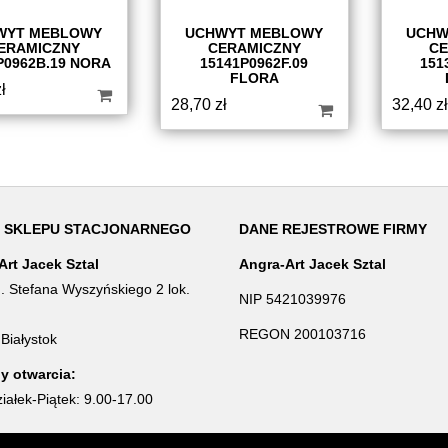
WYT MEBLOWY
UCHWYT MEBLOWY
UCHW
ERAMICZNY
CERAMICZNY
CE
P0962B.19 NORA
15141P0962F.09
151
FLORA
ł
28,70
zł
32,40
zł
 SKLEPU STACJONARNEGO
DANE REJESTROWE FIRMY
Art Jacek Sztal
Angra-Art Jacek Sztal
d. Stefana Wyszyńskiego 2 lok.
NIP 5421039976
REGON 200103716
Białystok
y otwarcia:
iałek-Piątek: 9.00-17.00