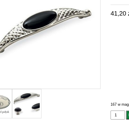
41,20
167 w mag
ilość
UCHWYT
MEBLOW