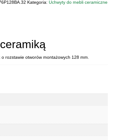
76P128BA.32
Kategoria:
Uchwyty do mebli ceramiczne
ZNY
8BA.32
 ceramiką
sk o rozstawie otworów montażowych 128 mm.