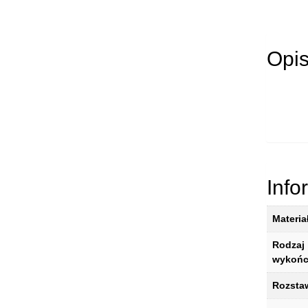
Opi
Info
Materia
Rodzaj
wykońc
Rozsta