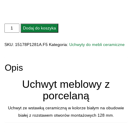
ilość
Dodaj do koszyka
UCHWYT
MEBLOWY
SKU:
15178P1281A.F5
Kategoria:
Uchwyty do mebli ceramiczne
CERAMICZNY
15178p1281A.F5
COSMOPOLITAN
Opis
Uchwyt meblowy z
porcelaną
Uchwyt ze wstawką ceramiczną w kolorze białym na obudowie
białej z rozstawem otworów montażowych 128 mm.