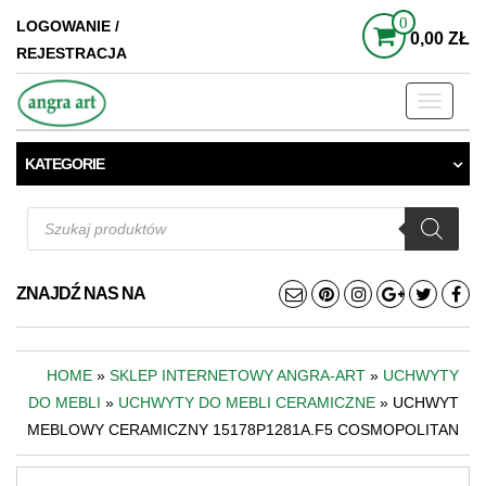
0
LOGOWANIE /
0,00 ZŁ
REJESTRACJA
Toggle
navigati
KATEGORIE
Wyszukiwarka
produktów
ZNAJDŹ NAS NA
HOME
»
SKLEP INTERNETOWY ANGRA-ART
»
UCHWYTY
DO MEBLI
»
UCHWYTY DO MEBLI CERAMICZNE
» UCHWYT
MEBLOWY CERAMICZNY 15178P1281A.F5 COSMOPOLITAN