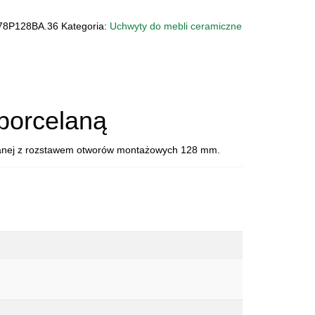
Y
78P128BA.36
Kategoria:
Uchwyty do mebli ceramiczne
ZNY
8BA.36
OLITAN
porcelaną
anej z rozstawem otworów montażowych 128 mm.