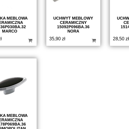
KA MEBLOWA
UCHWYT MEBLOWY
UCHW
ERAMICZNA
CERAMICZNY
CE
136P030BA.32
15092P096BA.36
151
MARCO
NORA
ł
35,90
zł
28,50
zł
KA MEBLOWA
ERAMICZNA
178P069BA.36
SMOPOLITAN