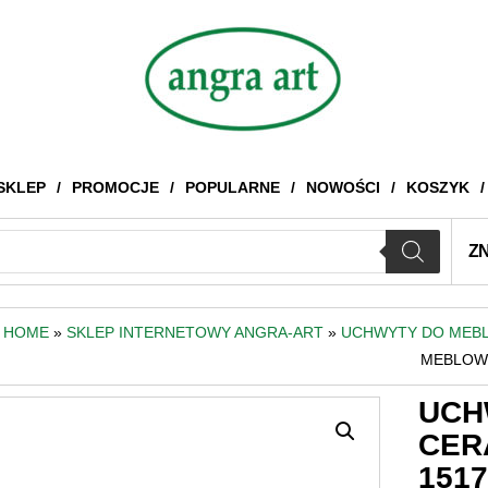
SKLEP
PROMOCJE
POPULARNE
NOWOŚCI
KOSZYK
Z
HOME
»
SKLEP INTERNETOWY ANGRA-ART
»
UCHWYTY DO MEBL
MEBLOWY
UCH
CER
151