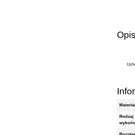
Opi
Uch
Info
Materia
Rodzaj
wykońc
Rozsta