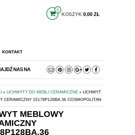
0
KOSZYK
0,00 ZŁ
KONTAKT
NAJDŹ NAS NA
I
»
UCHWYTY DO MEBLI CERAMICZNE
» UCHWYT
 CERAMICZNY 15178P128BA.36 COSMOPOLITAN
WYT MEBLOWY
AMICZNY
78P128BA.36