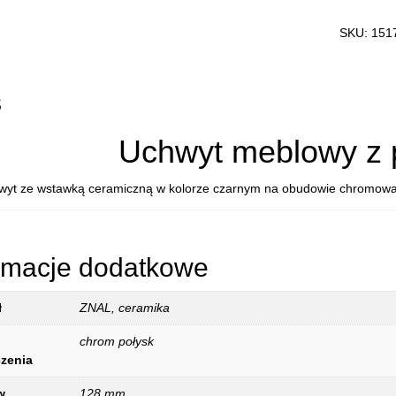
UCHWYT
MEBLOW
SKU:
151
CERAMIC
15178p12
COSMOP
s
Uchwyt meblowy z 
wyt ze wstawką ceramiczną w kolorze czarnym na obudowie chromow
rmacje dodatkowe
ł
ZNAL, ceramika
chrom połysk
zenia
w
128 mm