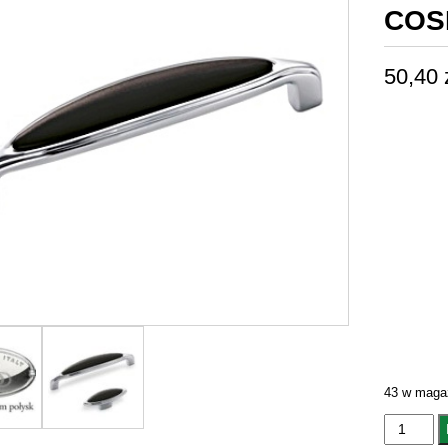
COS
50,40
43 w maga
ilość