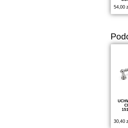
54,00
z
Pod
UCH
C
15
30,40
z