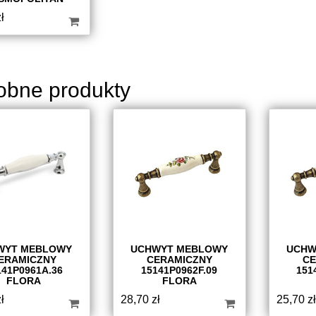
ł
obne produkty
WYT MEBLOWY
UCHWYT MEBLOWY
UCHW
ERAMICZNY
CERAMICZNY
CE
141P0961A.36
15141P0962F.09
151
FLORA
FLORA
ł
28,70
zł
25,70
zł