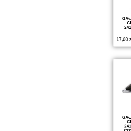
GAŁ
C
24
17,60
z
GAŁ
C
24
CO